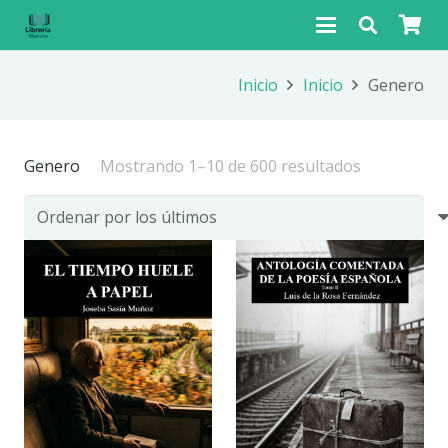
Inicio
Inicio
Genero
Ordenado
Genero
Mostrando 1–10 de 600 resultados
por
los
últimos