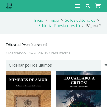
Inicio
Inicio
Sellos editoriales
Editorial Poesía eres tú
Página 2
Editorial Poesía eres tú
Ordenado
Mostrando 11–20 de 357 resultados
por
los
últimos