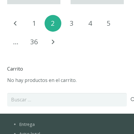
Paginación
1
2
3
4
5
de
entradas
…
36
Carrito
No hay productos en el carrito.
Buscar:
Entrega
Aviso legal