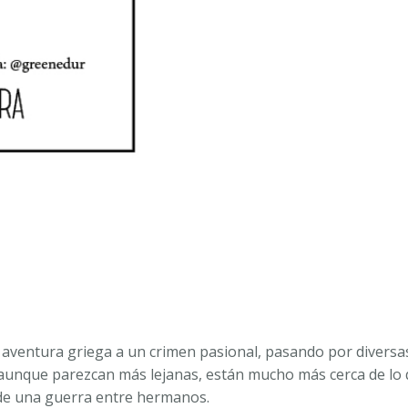
CAJÓN.
ADEI
GÓMEZ
DE
SEGURA
ARANA
cantidad
aventura griega a un crimen pasional, pasando por diversas v
s, aunque parezcan más lejanas, están mucho más cerca de l
a de una guerra entre hermanos.