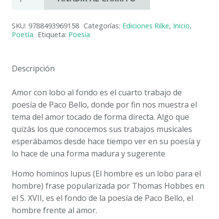
CON
LOBO
SKU:
9788493969158
Categorías:
Ediciones Rilke
,
Inicio
,
AL
Poesía
Etiqueta:
Poesía
FONDO.
PACO
BELLO
Descripción
cantidad
Amor con lobo al fondo es el cuarto trabajo de
poesía de Paco Bello, donde por fin nos muestra el
tema del amor tocado de forma directa. Algo que
quizás los que conocemos sus trabajos musicales
esperábamos desde hace tiempo ver en su poesía y
lo hace de una forma madura y sugerente
Homo hominos lupus (El hombre es un lobo para el
hombre) frase popularizada por Thomas Hobbes en
el S. XVII, es el fondo de la poesía de Paco Bello, el
hombre frente al amor.