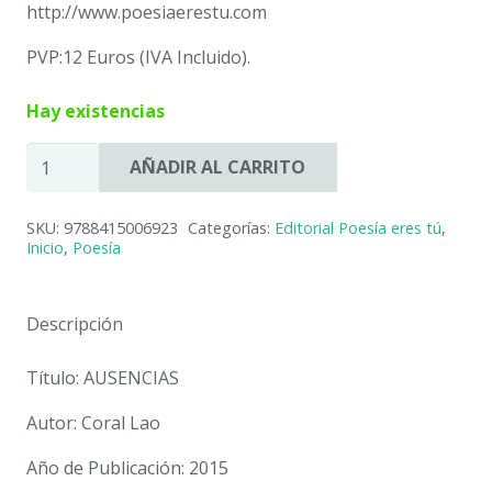
http://www.poesiaerestu.com
PVP:12 Euros (IVA Incluido).
Hay existencias
AUSENCIAS.
AÑADIR AL CARRITO
CORAL
LAO
SKU:
9788415006923
Categorías:
Editorial Poesía eres tú
,
cantidad
Inicio
,
Poesía
Descripción
Título: AUSENCIAS
Autor: Coral Lao
Año de Publicación: 2015