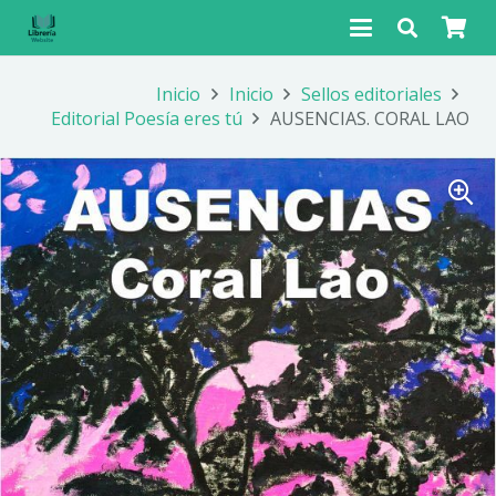
Inicio
Inicio
Sellos editoriales
Editorial Poesía eres tú
AUSENCIAS. CORAL LAO