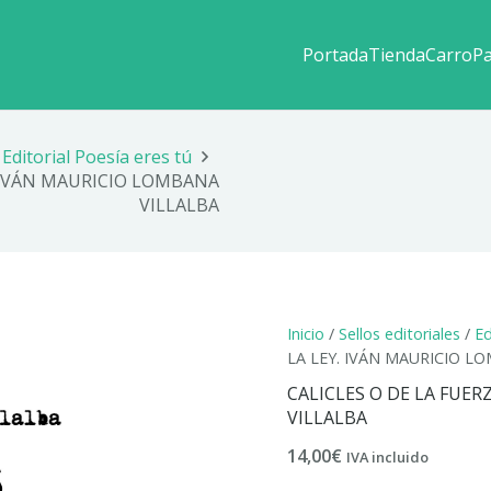
Portada
Tienda
Carro
P
Editorial Poesía eres tú
. IVÁN MAURICIO LOMBANA
VILLALBA
Inicio
/
Sellos editoriales
/
Ed
LA LEY. IVÁN MAURICIO L
CALICLES O DE LA FUE
VILLALBA
14,00
€
IVA incluido