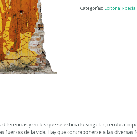
DE
Categorías:
Editorial Poesía
LA
FUERZA
CONTRA
LA
LEY.
IVÁN
MAURICIO
LOMBANA
VILLALBA
cantidad
diferencias y en los que se estima lo singular, recobra impo
as fuerzas de la vida. Hay que contraponerse a las diversas f