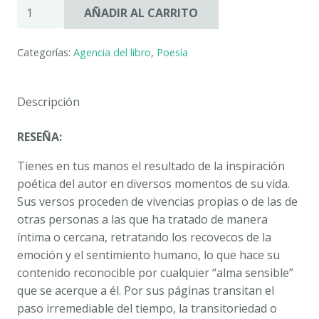
CÁNTICO
AÑADIR AL CARRITO
DEL
AIRE.
Categorías:
Agencia del libro
,
Poesía
FRANCISCO
FERNÁNDEZ
GARCÍA-
Descripción
VALENCIANO
cantidad
RESEÑA:
Tienes en tus manos el resultado de la inspiración
poética del autor en diversos momentos de su vida.
Sus versos proceden de vivencias propias o de las de
otras personas a las que ha tratado de manera
íntima o cercana, retratando los recovecos de la
emoción y el sentimiento humano, lo que hace su
contenido reconocible por cualquier “alma sensible”
que se acerque a él. Por sus páginas transitan el
paso irremediable del tiempo, la transitoriedad o