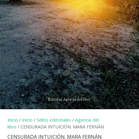
Inicio
/
Inicio
/
Sellos editoriales
/
Agencia del
libro
/ CENSURADA INTUICIÓN. MARA FERNÁN
CENSURADA INTUICIÓN. MARA FERNÁN