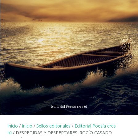
Inicio
/
Inicio
/
Sellos editoriales
/
Editorial Poesía eres
tú
/ DESPEDIDAS Y DESPERTARES. ROCÍO CASADO