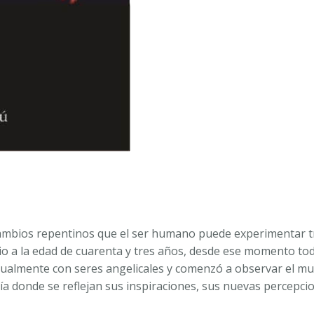
-
Francisco
Molero
López
cantidad
s cambios repentinos que el ser humano puede experimentar t
io a la edad de cuarenta y tres años, desde ese momento to
visualmente con seres angelicales y comenzó a observar el 
a donde se reflejan sus inspiraciones, sus nuevas percepcio