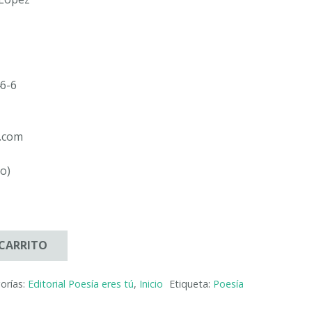
6-6
u.com
do)
 CARRITO
orías:
Editorial Poesía eres tú
,
Inicio
Etiqueta:
Poesía