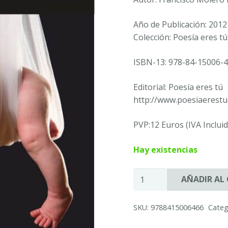
Año de Publicación: 2012
Colección: Poesía eres tú
ISBN-13: 978-84-15006-4
Editorial: Poesía eres tú
http://www.poesiaerest
PVP:12 Euros (IVA Inclui
Hay existencias
El
AÑADIR AL
despertar
de
SKU:
9788415006466
Categ
un
dormido