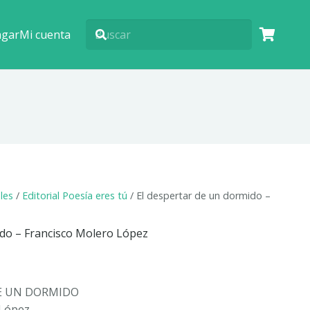
agar
Mi cuenta
ales
/
Editorial Poesía eres tú
/ El despertar de un dormido –
ido – Francisco Molero López
DE UN DORMIDO
 López