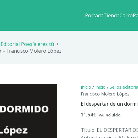
Portada
Tienda
Carro
P
Editorial Poesía eres tú
o – Francisco Molero López
Inicio
/
Inicio
/
Sellos editori
Francisco Molero López
El despertar de un dorm
11,54
€
IVA incluido
Título: EL DESPERTAR 
Autor: Francisco Molero