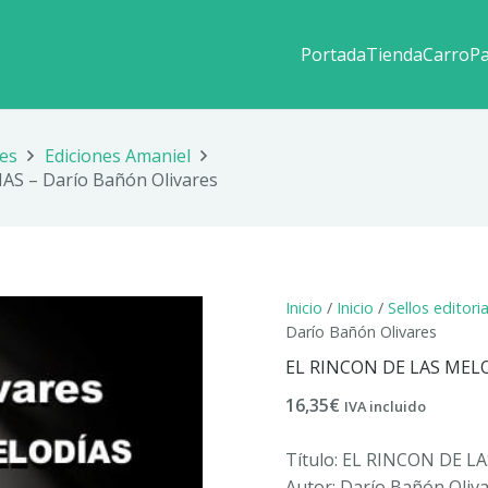
Portada
Tienda
Carro
P
les
Ediciones Amaniel
S – Darío Bañón Olivares
Inicio
/
Inicio
/
Sellos editori
Darío Bañón Olivares
EL RINCON DE LAS MELOD
16,35
€
IVA incluido
Título: EL RINCON DE L
Autor: Darío Bañón Oliv