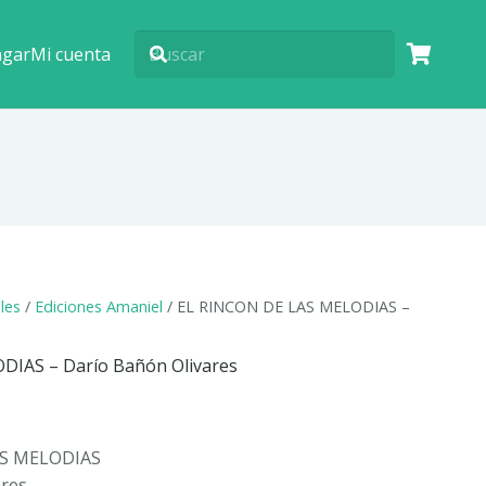
agar
Mi cuenta
ales
/
Ediciones Amaniel
/ EL RINCON DE LAS MELODIAS –
IAS – Darío Bañón Olivares
AS MELODIAS
ares