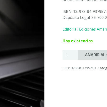
ISBN-13: 978-84-937957-
Depósito Legal: SE-700-
Editorial: Ediciones Aman
Hay existencias
EL
AÑADIR AL
RINCON
DE
SKU:
9788493795719
Categ
LAS
MELODIAS
-
Darío
Bañón
Olivares
cantidad