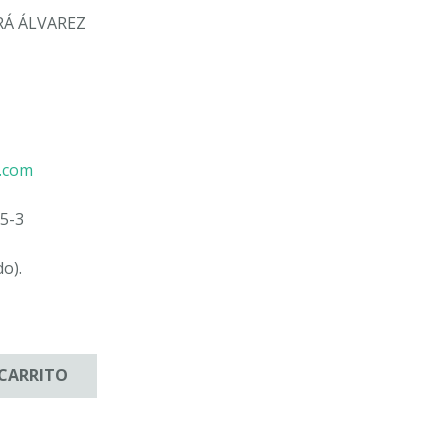
Á ÁLVAREZ
u.com
5-3
do).
 CARRITO