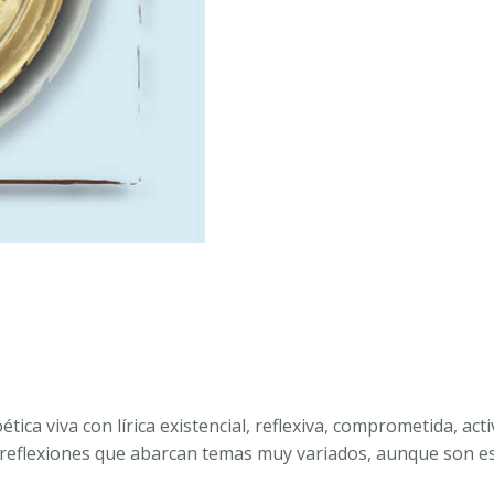
SON
DE
POESÍA.
ALFONSO
BECERRÁ
ÁLVAREZ
cantidad
ica viva con lírica existencial, reflexiva, comprometida, activ
 reflexiones que abarcan temas muy variados, aunque son e