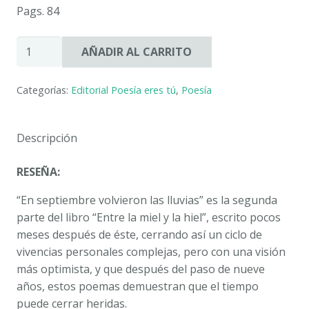
Pags. 84
EN
AÑADIR AL CARRITO
SEPTIEMBRE
VOLVIERON
Categorías:
Editorial Poesía eres tú
,
Poesía
LAS
LLUVIAS.
VICTORIA
Descripción
TORRES
VILLASEVIL
RESEÑA:
cantidad
“En septiembre volvieron las lluvias” es la segunda
parte del libro “Entre la miel y la hiel”, escrito pocos
meses después de éste, cerrando así un ciclo de
vivencias personales complejas, pero con una visión
más optimista, y que después del paso de nueve
años, estos poemas demuestran que el tiempo
puede cerrar heridas.