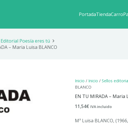
Portada
Tienda
Carro
P
Editorial Poesía eres tú
DA – Maria Luisa BLANCO
Inicio
/
Inicio
/
Sellos editori
BLANCO
EN TU MIRADA – Maria 
11,54
€
IVA incluido
Mª Luisa BLANCO, (1966, 