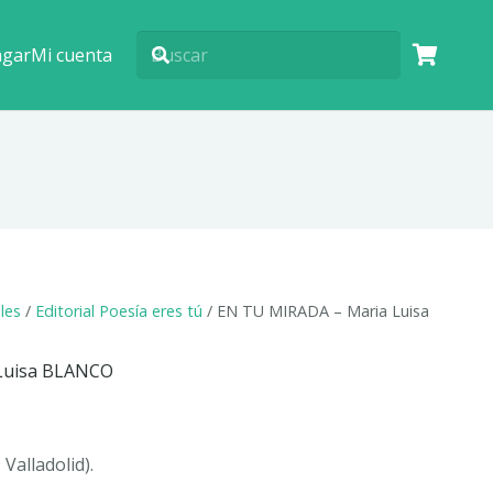
agar
Mi cuenta
ales
/
Editorial Poesía eres tú
/ EN TU MIRADA – Maria Luisa
Luisa BLANCO
Valladolid).