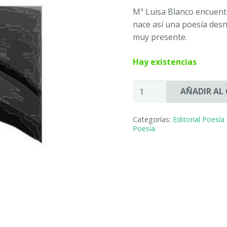
Mª Luisa Blanco encuentr
nace así una poesía des
muy presente.
Hay existencias
EN
AÑADIR AL
TU
MIRADA
Categorías:
Editorial Poesía
-
Poesía
Maria
Luisa
BLANCO
cantidad