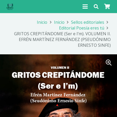
Inicio
Inicio
Sellos editoriales
Editorial Poesía eres tú
GRITOS CREPITÁNDOME (Ser e I’m). VOLUMEN II.
EFRÉN MARTÍNEZ FERNÁNDEZ (PSEUDÓNIMO
ERNESTO SINFE)