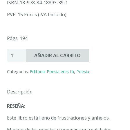
ISBN-13: 978-84-18893-39-1
PVP: 15 Euros (IVA Incluido).
Págs. 194
GRITOS
AÑADIR AL CARRITO
CREPITÁNDOME
(Ser
Categorías:
Editorial Poesía eres tú
,
Poesía
e
I’m).
VOLUMEN
Descripción
II.
EFRÉN
RESEÑA:
MARTÍNEZ
FERNÁNDEZ
Este libro está lleno de frustraciones y anhelos.
(PSEUDÓNIMO
Muchas de las poesías o poemas son realidades,