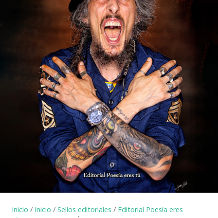
Inicio
/
Inicio
/
Sellos editoriales
/
Editorial Poesía eres