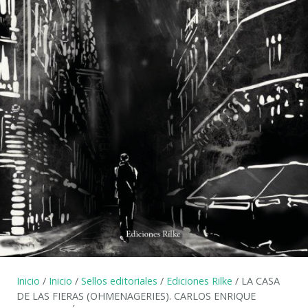
Inicio
/
Inicio
/
Sellos editoriales
/
Ediciones Rilke
/ LA CASA
DE LAS FIERAS (OHMENAGERIES). CARLOS ENRIQUE