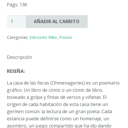
Págs. 136
LA
AÑADIR AL CARRITO
CASA
DE
Categorías:
Ediciones Rilke
,
Poesía
LAS
FIERAS
(OHMENAGERIES).
Descripción
CARLOS
ENRIQUE
RESEÑA:
RODRIGO
LÓPEZ
La casa de las fieras (Ohmenageries)
es un poemario
cantidad
gráfico. Un libro de cómic o un cómic de libro,
boxeado a golpe y fintas de versos y viñetas. El
origen de cada habitación de esta casa tiene un
germen común: la lectura de un gran poeta. Cada
estancia puede definirse como un homenaje, un
asombro, un juego compartido que ha ido dando