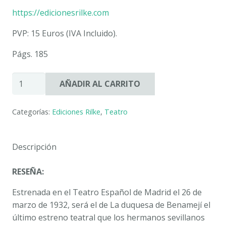
https://edicionesrilke.com
PVP: 15 Euros (IVA Incluido).
Págs. 185
LA
AÑADIR AL CARRITO
DUQUESA
DE
Categorías:
Ediciones Rilke
,
Teatro
BENAMEJÍ.
GUÍA
DIDÁCTICA.
Descripción
MANUEL
Y
RESEÑA:
ANTONIO
MACHADO.
Estrenada en el Teatro Español de Madrid el 26 de
Edición
marzo de 1932, será el de
La duquesa de Benamejí
el
y
último estreno teatral que los hermanos sevillanos