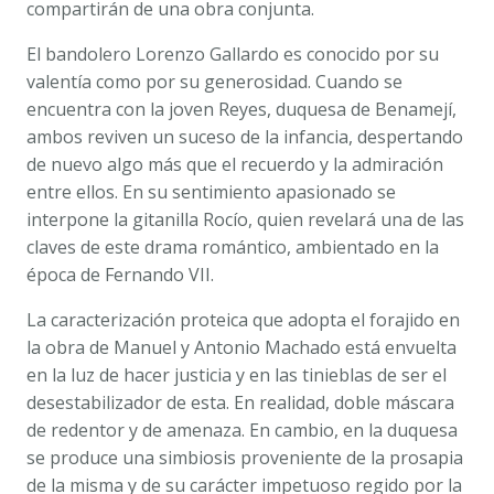
guía
compartirán de una obra conjunta.
didáctica
El bandolero Lorenzo Gallardo es conocido por su
de
valentía como por su generosidad. Cuando se
José
encuentra con la joven Reyes, duquesa de Benamejí,
Luis
ambos reviven un suceso de la infancia, despertando
Abraham
de nuevo algo más que el recuerdo y la admiración
López
entre ellos. En su sentimiento apasionado se
cantidad
interpone la gitanilla Rocío, quien revelará una de las
claves de este drama romántico, ambientado en la
época de Fernando VII.
La caracterización proteica que adopta el forajido en
la obra de Manuel y Antonio Machado está envuelta
en la luz de hacer justicia y en las tinieblas de ser el
desestabilizador de esta. En realidad, doble máscara
de redentor y de amenaza. En cambio, en la duquesa
se produce una simbiosis proveniente de la prosapia
de la misma y de su carácter impetuoso regido por la