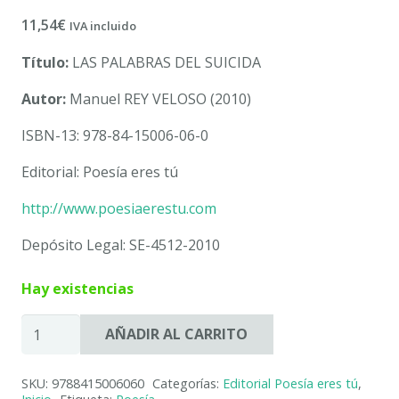
11,54
€
IVA incluido
Título:
LAS PALABRAS DEL SUICIDA
Autor:
Manuel REY VELOSO (2010)
ISBN-13: 978-84-15006-06-0
Editorial: Poesía eres tú
http://www.poesiaerestu.com
Depósito Legal: SE-4512-2010
Hay existencias
LAS
AÑADIR AL CARRITO
PALABRAS
DEL
SKU:
9788415006060
Categorías:
Editorial Poesía eres tú
,
SUICIDA