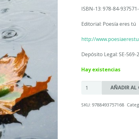
ISBN-13: 978-84-937571-
Editorial: Poesía eres tú
http://www.poesiaerest
Depósito Legal: SE-569-
Hay existencias
LLÉVAME
AÑADIR AL
CONTIGO
-
SKU:
9788493757168
Categ
Rubén
JORDÁN
cantidad