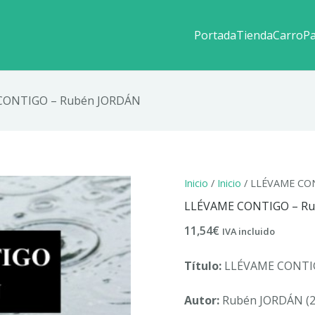
Portada
Tienda
Carro
P
CONTIGO – Rubén JORDÁN
Inicio
/
Inicio
/ LLÉVAME CO
LLÉVAME CONTIGO – R
11,54
€
IVA incluido
Título:
LLÉVAME CONTI
Autor:
Rubén JORDÁN (2