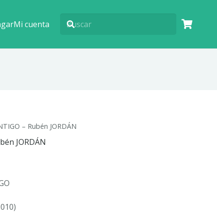
agar
Mi cuenta
NTIGO – Rubén JORDÁN
ubén JORDÁN
GO
010)