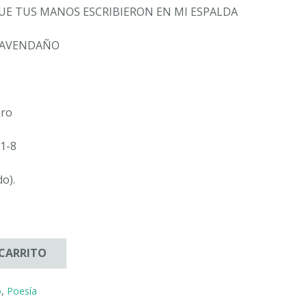
E TUS MANOS ESCRIBIERON EN MI ESPALDA
 AVENDAÑO
bro
1-8
do).
 CARRITO
o
,
Poesía