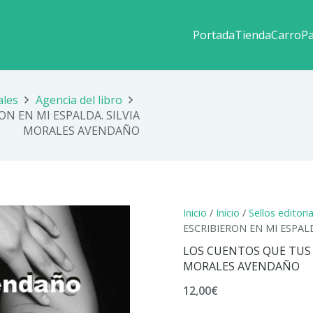
Portada
Tienda
Carro
P
ales
Agencia del libro
N EN MI ESPALDA. SILVIA
MORALES AVENDAÑO
Inicio
/
Inicio
/
Sellos editori
ESCRIBIERON EN MI ESPAL
LOS CUENTOS QUE TUS 
MORALES AVENDAÑO
12,00
€