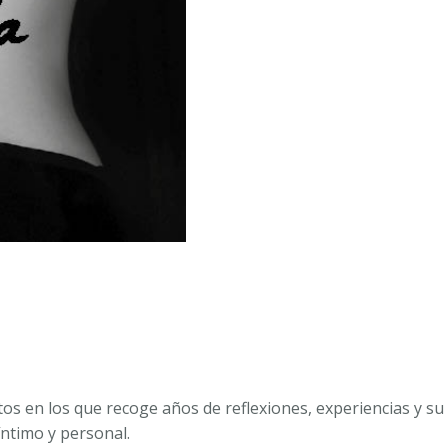
MANOS
ESCRIBIERON
EN
MI
ESPALDA.
SILVIA
MORALES
AVENDAÑO
cantidad
s en los que recoge años de reflexiones, experiencias y su v
íntimo y personal.