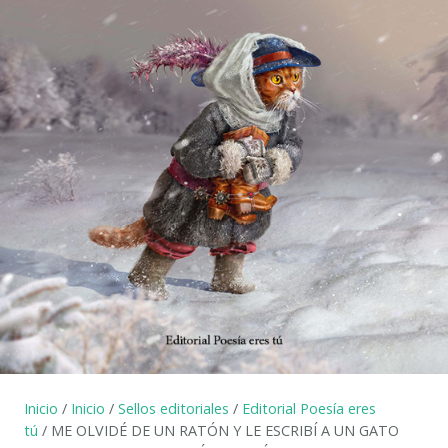
Inicio
/
Inicio
/
Sellos editoriales
/
Editorial Poesía eres
tú
/ ME OLVIDÉ DE UN RATÓN Y LE ESCRIBÍ A UN GATO