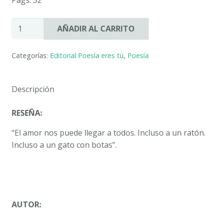
ME
AÑADIR AL CARRITO
OLVIDÉ
DE
Categorías:
Editorial Poesía eres tú
,
Poesía
UN
RATÓN
Y
Descripción
LE
ESCRIBÍ
RESEÑA:
A
UN
“El amor nos puede llegar a todos. Incluso a un ratón.
GATO
Incluso a un gato con botas”.
CON
BOTAS.
LAURA
JORDÁN
AUTOR:
MARTÍNEZ
cantidad