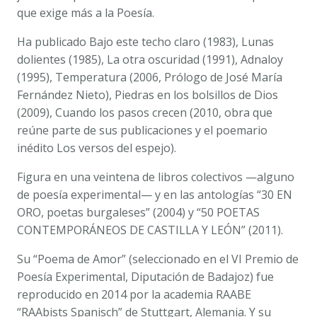
que exige más a la Poesía.
Ha publicado
Bajo este techo claro
(1983),
Lunas
dolientes
(1985),
La otra oscuridad
(1991),
Adnaloy
(1995),
Temperatura
(2006, Prólogo de José María
Fernández Nieto),
Piedras en los bolsillos de Dios
(2009),
Cuando los pasos crecen
(2010, obra que
reúne parte de sus publicaciones y el poemario
inédito
Los versos del espejo
)
.
Figura en una veintena de libros colectivos —alguno
de poesía experimental— y en las antologías “30 EN
ORO, poetas burgaleses” (2004) y “50 POETAS
CONTEMPORÁNEOS DE CASTILLA Y LEÓN” (2011).
Su
“Poema de Amor”
(seleccionado en el VI Premio de
Poesía Experimental, Diputación de Badajoz) fue
reproducido en 2014 por la academia RAABE
“RAAbists Spanisch” de Stuttgart, Alemania. Y su