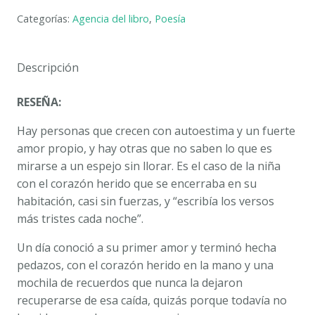
UN
Categorías:
Agencia del libro
,
Poesía
CORAZÓN
HERIDO.
ANA
Descripción
REINA
DE
RESEÑA:
LA
TORRE
Hay personas que crecen con autoestima y un fuerte
cantidad
amor propio, y hay otras que no saben lo que es
mirarse a un espejo sin llorar. Es el caso de la niña
con el corazón herido que se encerraba en su
habitación, casi sin fuerzas, y “escribía los versos
más tristes cada noche”.
Un día conoció a su primer amor y terminó hecha
pedazos, con el
corazón herido
en la mano y una
mochila de recuerdos que nunca la dejaron
recuperarse de esa caída, quizás porque todavía no