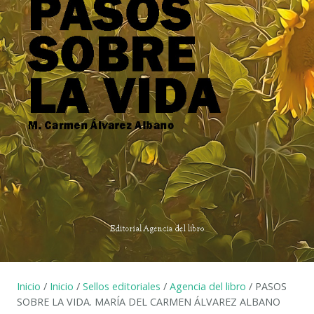
Inicio
/
Inicio
/
Sellos editoriales
/
Agencia del libro
/ PASOS
SOBRE LA VIDA. MARÍA DEL CARMEN ÁLVAREZ ALBANO