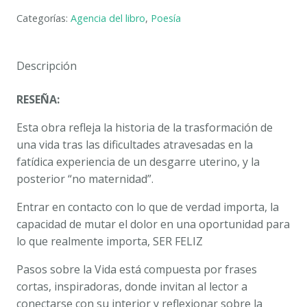
LA
Categorías:
Agencia del libro
,
Poesía
VIDA.
MARÍA
DEL
Descripción
CARMEN
ÁLVAREZ
RESEÑA:
ALBANO
cantidad
Esta obra refleja la historia de la trasformación de
una vida tras las dificultades atravesadas en la
fatídica experiencia de un desgarre uterino, y la
posterior “no maternidad”.
Entrar en contacto con lo que de verdad importa, la
capacidad de mutar el dolor en una oportunidad para
lo que realmente importa, SER FELIZ
Pasos sobre la Vida
está compuesta por frases
cortas, inspiradoras, donde invitan al lector a
conectarse con su interior y reflexionar sobre la