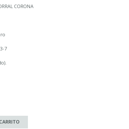
ORRAL CORONA
bro
3-7
do).
 CARRITO