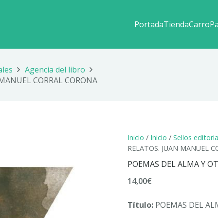
Portada
Tienda
Carro
P
ales
Agencia del libro
N MANUEL CORRAL CORONA
Inicio
/
Inicio
/
Sellos editori
RELATOS. JUAN MANUEL 
POEMAS DEL ALMA Y O
14,00
€
Título:
POEMAS DEL AL