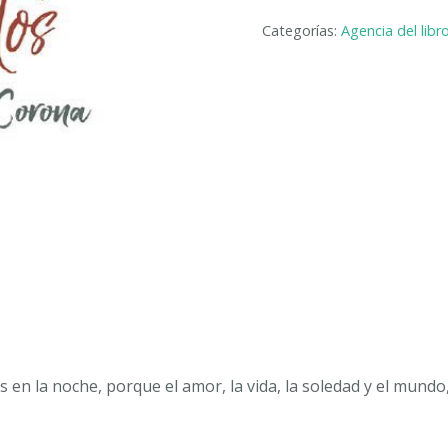
ALMA
Categorías:
Agencia del libr
Y
OTROS
RELATOS.
JUAN
MANUEL
CORRAL
CORONA
cantidad
s en la noche, porque el amor, la vida, la soledad y el mundo,