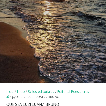
Inicio
/
Inicio
/
Sellos editoriales
/
Editorial Poesía eres
tú
/ ¡QUE SEA LUZ! LUANA BRUNO
¡QUE SEA LUZ! LUANA BRUNO