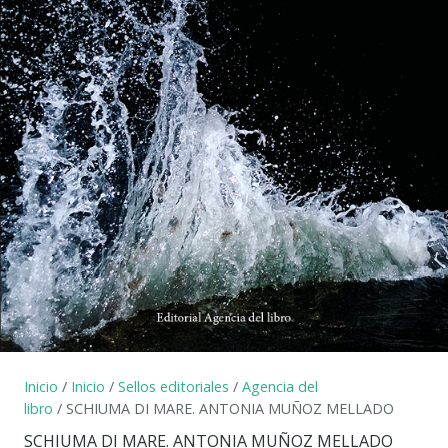
Inicio
/
Inicio
/
Sellos editoriales
/
Agencia del
libro
/ SCHIUMA DI MARE. ANTONIA MUÑOZ MELLADO
SCHIUMA DI MARE. ANTONIA MUÑOZ MELLADO