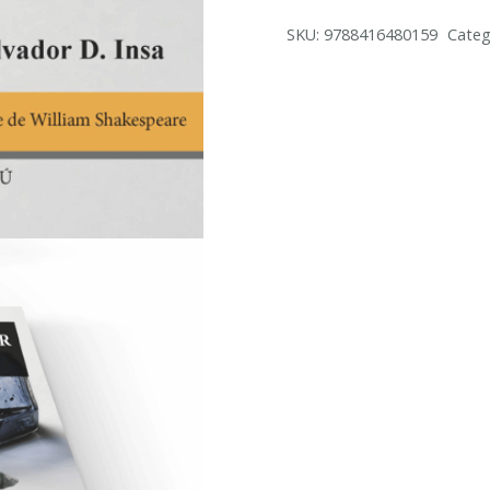
AMOR.
SKU:
9788416480159
Categ
WILLIAM
SHAKESPEARE
cantidad