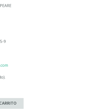
PEARE
5-9
u.com
do).
 CARRITO