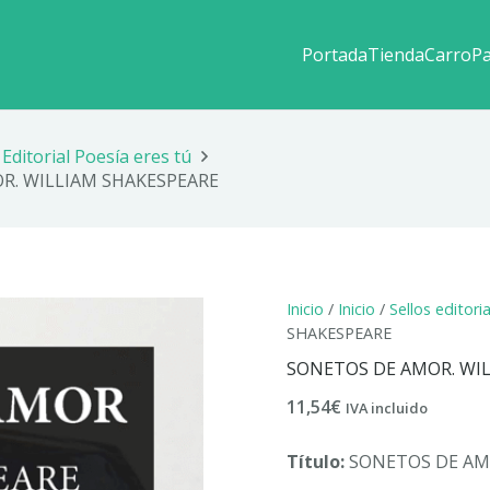
Portada
Tienda
Carro
P
Editorial Poesía eres tú
R. WILLIAM SHAKESPEARE
Inicio
/
Inicio
/
Sellos editori
SHAKESPEARE
SONETOS DE AMOR. WI
11,54
€
IVA incluido
Título:
SONETOS DE A