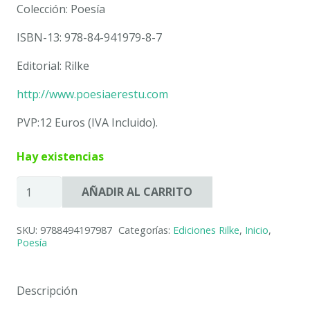
Colección: Poesía
ISBN-13: 978-84-941979-8-7
Editorial: Rilke
http://www.poesiaerestu.com
PVP:12 Euros (IVA Incluido).
Hay existencias
SONRISAS
AÑADIR AL CARRITO
Y
BESOS
SKU:
9788494197987
Categorías:
Ediciones Rilke
,
Inicio
,
SUFICIENTES.
Poesía
BLANCA
URIARTE
cantidad
Descripción