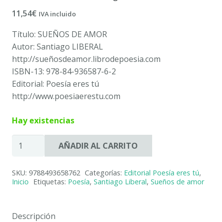
11,54
€
IVA incluido
Título: SUEÑOS DE AMOR
Autor: Santiago LIBERAL
http://sueñosdeamor.librodepoesia.com
ISBN-13: 978-84-936587-6-2
Editorial: Poesía eres tú
http://www.poesiaerestu.com
Hay existencias
SUEÑOS
AÑADIR AL CARRITO
DE
AMOR
SKU:
9788493658762
Categorías:
Editorial Poesía eres tú
,
–
Inicio
Etiquetas:
Poesía
,
Santiago Liberal
,
Sueños de amor
Santiago
LIBERAL
cantidad
Descripción