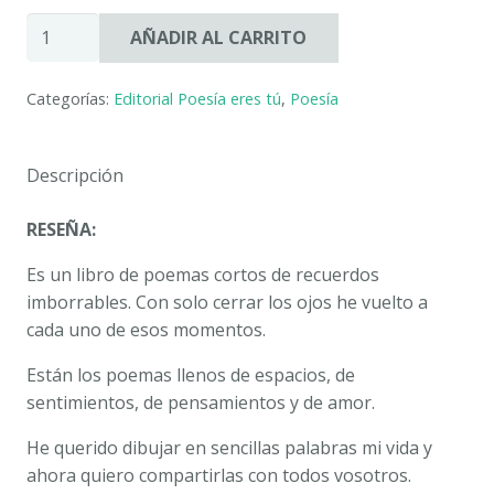
TODOS
AÑADIR AL CARRITO
LOS
COLORES
Categorías:
Editorial Poesía eres tú
,
Poesía
DE
LA
LUNA.
Descripción
M.
LOURDES
RESEÑA:
MILLÁN
PÉREZ
Es un libro de poemas cortos de recuerdos
cantidad
imborrables. Con solo cerrar los ojos he vuelto a
cada uno de esos momentos.
Están los poemas llenos de espacios, de
sentimientos, de pensamientos y de amor.
He querido dibujar en sencillas palabras mi vida y
ahora quiero compartirlas con todos vosotros.