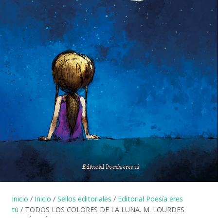
Inicio
/
Inicio
/
Sellos editoriales
/
Editorial Poesía eres
tú
/ TODOS LOS COLORES DE LA LUNA. M. LOURDES