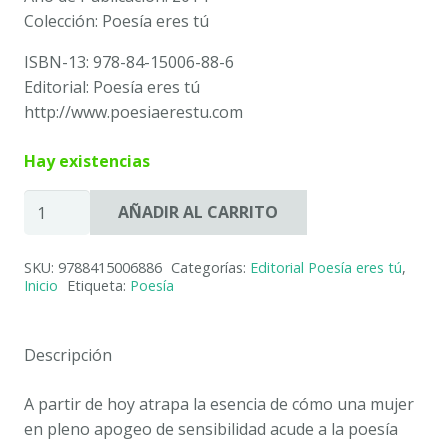
Colección: Poesía eres tú
ISBN-13: 978-84-15006-88-6
Editorial: Poesía eres tú
http://www.poesiaerestu.com
Hay existencias
A
AÑADIR AL CARRITO
PARTIR
DE
SKU:
9788415006886
Categorías:
Editorial Poesía eres tú
,
HOY.
Inicio
Etiqueta:
Poesía
SILVIA
GARCÍA
TABOADA
Descripción
cantidad
A partir de hoy atrapa la esencia de cómo una mujer
en pleno apogeo de sensibilidad acude a la poesía