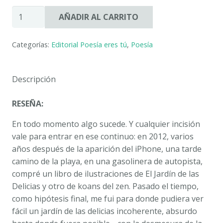
ALABANZAS
AÑADIR AL CARRITO
DE
ESTO
Categorías:
Editorial Poesía eres tú
,
Poesía
Y
DE
LO
Descripción
OTRO.
JOSÉ
RESEÑA:
SORIANO
RECIO
En todo momento algo sucede. Y cualquier incisión
cantidad
vale para entrar en ese continuo: en 2012, varios
años después de la aparición del iPhone, una tarde
camino de la playa, en una gasolinera de autopista,
compré un libro de ilustraciones de
El Jardín de las
Delicias
y otro de koans del zen. Pasado el tiempo,
como hipótesis final, me fui para donde pudiera ver
fácil un jardín de las delicias incoherente, absurdo