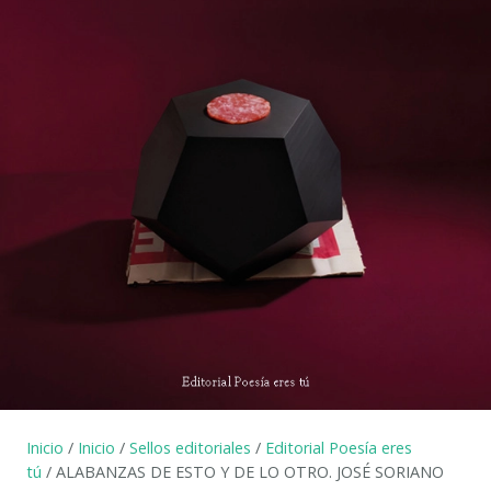
Inicio
/
Inicio
/
Sellos editoriales
/
Editorial Poesía eres
tú
/ ALABANZAS DE ESTO Y DE LO OTRO. JOSÉ SORIANO