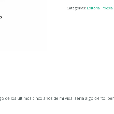
FLORES
Categorías:
Editorial Poesía
Y
MINAS.
ANDREA
ROLLÁN
FERNÁNDEZ
cantidad
go de los últimos cinco años de mi vida, sería algo cierto, per