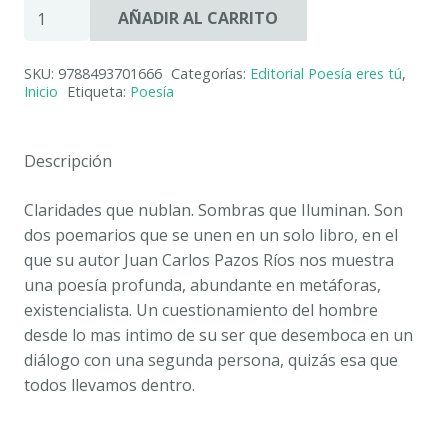
CLARIDADES
AÑADIR AL CARRITO
QUE
NUBLAN.
SKU:
9788493701666
Categorías:
Editorial Poesía eres tú
,
SOMBRAS
Inicio
Etiqueta:
Poesía
QUE
ILUMINAN.
Juan
Descripción
Carlos
PAZOS
Claridades que nublan. Sombras que Iluminan. Son
cantidad
dos poemarios que se unen en un solo libro, en el
que su autor Juan Carlos Pazos Ríos nos muestra
una poesía profunda, abundante en metáforas,
existencialista. Un cuestionamiento del hombre
desde lo mas intimo de su ser que desemboca en un
diálogo con una segunda persona, quizás esa que
todos llevamos dentro.