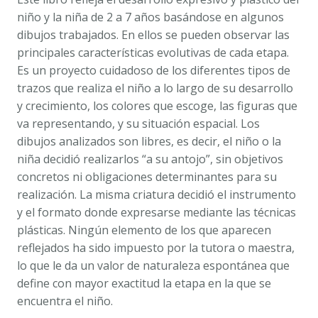
de
niño y la niña de 2 a 7 años basándose en algunos
la
dibujos trabajados. En ellos se pueden observar las
expresión
principales características evolutivas de cada etapa.
plástica
Es un proyecto cuidadoso de los diferentes tipos de
en
trazos que realiza el niño a lo largo de su desarrollo
niños
y crecimiento, los colores que escoge, las figuras que
y
va representando, y su situación espacial. Los
niñas
dibujos analizados son libres, es decir, el niño o la
de
niña decidió realizarlos “a su antojo”, sin objetivos
2
concretos ni obligaciones determinantes para su
a
realización. La misma criatura decidió el instrumento
7
y el formato donde expresarse mediante las técnicas
años.
plásticas. Ningún elemento de los que aparecen
AGUSTINA
reflejados ha sido impuesto por la tutora o maestra,
HERNÁNDEZ
lo que le da un valor de naturaleza espontánea que
HERRERO
define con mayor exactitud la etapa en la que se
cantidad
encuentra el niño.