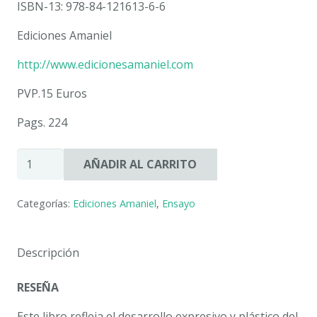
ISBN-13: 978-84-121613-6-6
Ediciones Amaniel
http://www.edicionesamaniel.com
PVP.15 Euros
Pags. 224
¿CÓMO
AÑADIR AL CARRITO
LEER
LOS
Categorías:
Ediciones Amaniel
,
Ensayo
DIBUJOS
DE
LOS
Descripción
NIÑOS
Y
RESEÑA
NIÑAS?
Desarrollo
Este libro refleja el desarrollo expresivo y plástico del