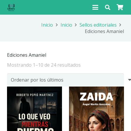
Inicio
Inicio
Sellos editoriales
Ediciones Amaniel
Ediciones Amaniel
Ordenado
Mostrando 1–10 de 24 resultados
por
los
últimos