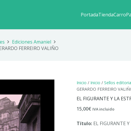
Portada
Tienda
Carro
P
les
Ediciones Amaniel
GERARDO FERREIRO VALIÑO
Inicio
/
Inicio
/
Sellos editori
GERARDO FERREIRO VALIÑ
EL FIGURANTE Y LA EST
15,00
€
IVA incluido
Título:
EL FIGURANTE Y