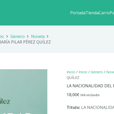
Portada
Tienda
Carro
P
cio
Genero
Novela
ARÍA PILAR PÉREZ QUÍLEZ
Inicio
/
Inicio
/
Genero
/
Nove
QUÍLEZ
LA NACIONALIDAD DEL 
18,00
€
IVA incluido
Título:
LA NACIONALID