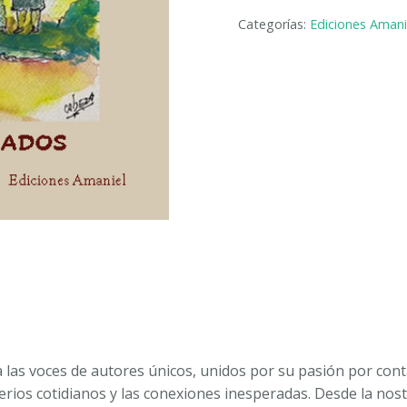
Y
Categorías:
Ediciones Amani
UN
NUDO.
EDITORES:
ISABEL
ANA
CABEZA
GARCÍA
Y
RAÚL
DUEÑAS
MONTES
cantidad
 las voces de autores únicos, unidos por su pasión por cont
rios cotidianos y las conexiones inesperadas. Desde la nos