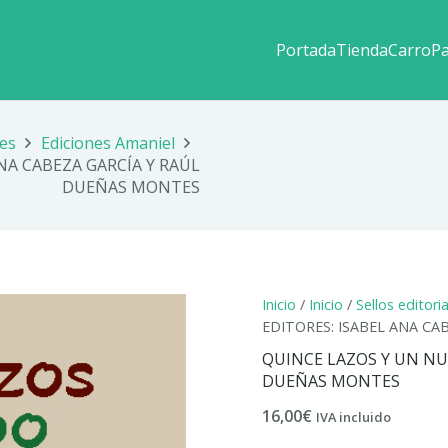
Portada
Tienda
Carro
P
les
Ediciones Amaniel
NA CABEZA GARCÍA Y RAÚL
DUEÑAS MONTES
Inicio
/
Inicio
/
Sellos editori
EDITORES: ISABEL ANA C
QUINCE LAZOS Y UN NUD
DUEÑAS MONTES
16,00
€
IVA incluido