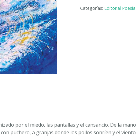
MANO
Categorías:
Editorial Poesía
DE
GLORIA.
Tributo
a
Gloria
Fuertes.
JOSÉ
FRANCISCO
DEVÍS
CAPILLA
cantidad
izado por el miedo, las pantallas y el cansancio. De la mano
on puchero, a granjas donde los pollos sonríen y el viento 