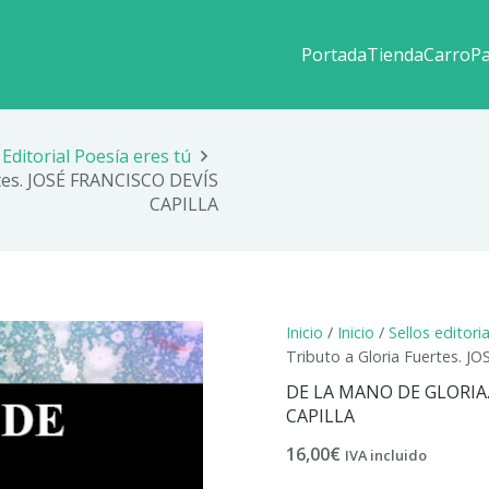
Portada
Tienda
Carro
P
Editorial Poesía eres tú
tes. JOSÉ FRANCISCO DEVÍS
CAPILLA
Inicio
/
Inicio
/
Sellos editori
Tributo a Gloria Fuertes. 
DE LA MANO DE GLORIA. 
CAPILLA
16,00
€
IVA incluido