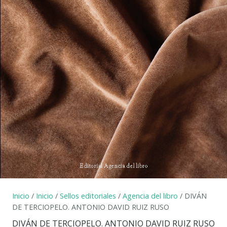
Inicio
/
Inicio
/
Sellos editoriales
/
Agencia del libro
/ DIVÁN
DE TERCIOPELO. ANTONIO DAVID RUIZ RUSO
DIVÁN DE TERCIOPELO. ANTONIO DAVID RUIZ RUSO