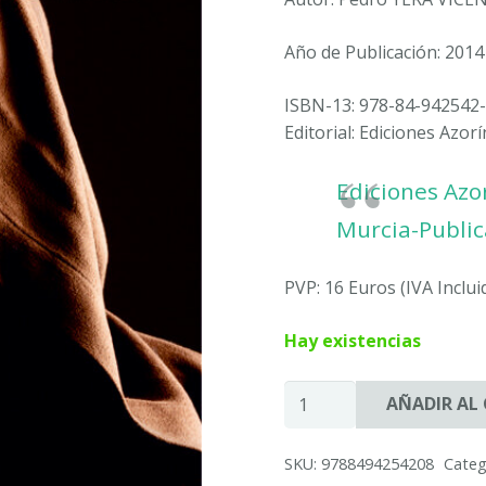
Año de Publicación: 2014
ISBN-13: 978-84-942542-
Editorial: Ediciones Azorí
Ediciones Azor
Murcia-Public
PVP: 16 Euros (IVA Inclui
Hay existencias
EL
AÑADIR AL
PREDICADOR.
PEDRO
SKU:
9788494254208
Categ
YERA