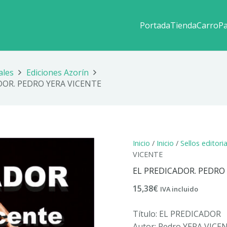
Portada
Tienda
Carro
P
ales
Ediciones Azorín
DOR. PEDRO YERA VICENTE
Inicio
/
Inicio
/
Sellos editori
VICENTE
EL PREDICADOR. PEDRO
15,38
€
IVA incluido
Título: EL PREDICADOR
Autor: Pedro YERA VICE