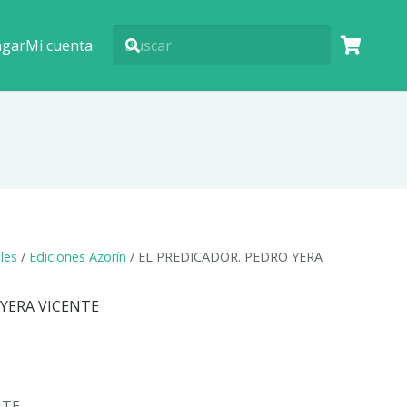
agar
Mi cuenta
ales
/
Ediciones Azorín
/ EL PREDICADOR. PEDRO YERA
 YERA VICENTE
NTE