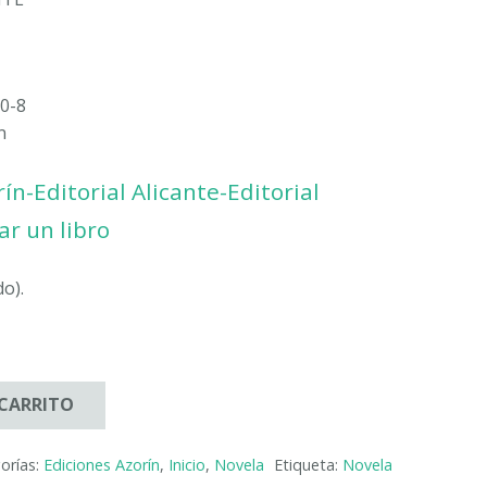
0-8
n
ín-Editorial Alicante-Editorial
ar un libro
do).
 CARRITO
orías:
Ediciones Azorín
,
Inicio
,
Novela
Etiqueta:
Novela