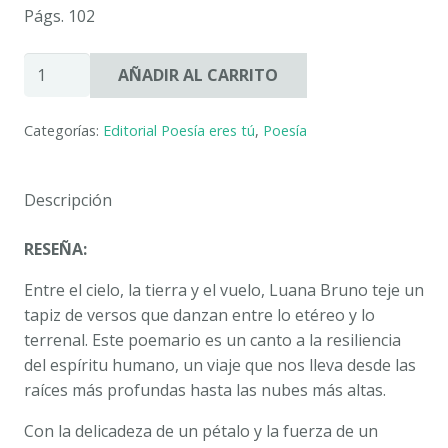
Págs. 102
ENTRE
AÑADIR AL CARRITO
EL
CIELO,
Categorías:
Editorial Poesía eres tú
,
Poesía
LA
TIERRA
Y
Descripción
EL
VUELO.
RESEÑA:
TRA
IL
Entre el cielo, la tierra y el vuelo
, Luana Bruno teje un
CIELO,
tapiz de versos que danzan entre lo etéreo y lo
LA
terrenal. Este poemario es un canto a la resiliencia
TERRA
del espíritu humano, un viaje que nos lleva desde las
E
raíces más profundas hasta las nubes más altas.
IL
Con la delicadeza de un pétalo y la fuerza de un
VOLO.