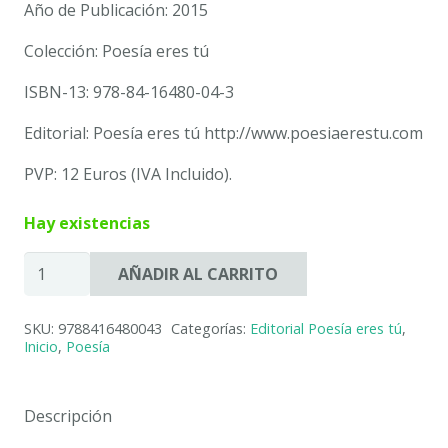
Año de Publicación: 2015
Colección: Poesía eres tú
ISBN-13: 978-84-16480-04-3
Editorial: Poesía eres tú http://www.poesiaerestu.com
PVP: 12 Euros (IVA Incluido).
Hay existencias
GUIRNALDAS
AÑADIR AL CARRITO
DE
VERSOS
SKU:
9788416480043
Categorías:
Editorial Poesía eres tú
,
Y
Inicio
,
Poesía
OTROS
SUCESOS.
JULIA
Descripción
VALIENTE