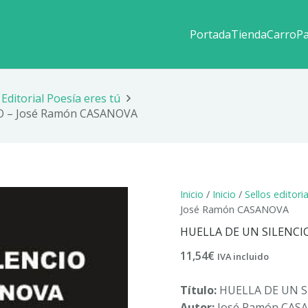
Portada
Tienda
Carro
P
Editorial Poesía eres tú
O – José Ramón CASANOVA
Inicio
/
Inicio
/
Sellos editori
José Ramón CASANOVA
HUELLA DE UN SILENCI
11,54
€
IVA incluido
Título:
HUELLA DE UN S
Autor:
José Ramón CAS