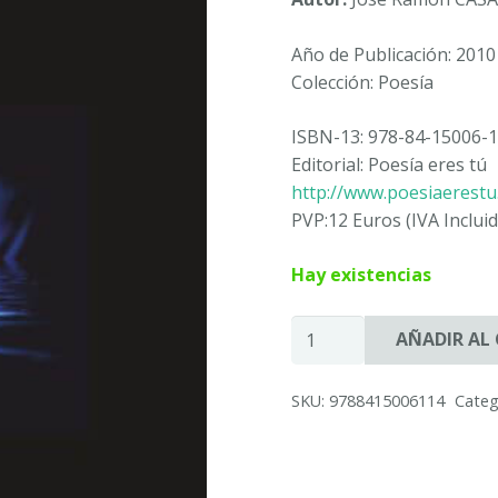
Año de Publicación: 2010
Colección: Poesía
ISBN-13: 978-84-15006-1
Editorial: Poesía eres tú
http://www.poesiaerest
PVP:12 Euros (IVA Incluid
Hay existencias
HUELLA
AÑADIR AL
DE
UN
SKU:
9788415006114
Categ
SILENCIO
-
José
Ramón