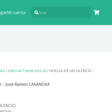
agar
Mi cuenta
ales
/
Editorial Poesía eres tú
/ HUELLA DE UN SILENCIO –
O – José Ramón CASANOVA
ILENCIO
ANOVA