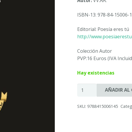
Autor:
VV.AA.
ISBN-13: 978-84-15006-1
Editorial: Poesía eres tú
http://www.poesiaerest
Colección Autor
PVP:16 Euros (IVA Incluid
Hay existencias
POETAS
AÑADIR AL
EN
JUMILLA
SKU:
9788415006145
Categ
-
VV.AA.
cantidad