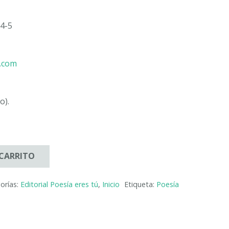
4-5
u.com
o).
 CARRITO
orías:
Editorial Poesía eres tú
,
Inicio
Etiqueta:
Poesía