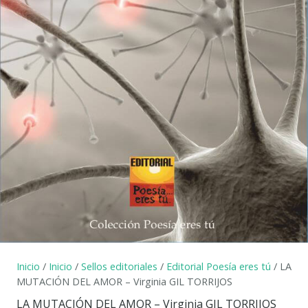
Inicio
/
Inicio
/
Sellos editoriales
/
Editorial Poesía eres tú
/ LA
MUTACIÓN DEL AMOR – Virginia GIL TORRIJOS
LA MUTACIÓN DEL AMOR – Virginia GIL TORRIJOS