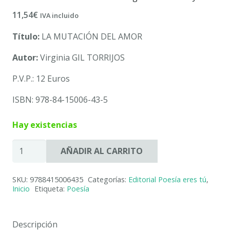
11,54
€
IVA incluido
Título:
LA MUTACIÓN DEL AMOR
Autor:
Virginia GIL TORRIJOS
P.V.P.: 12 Euros
ISBN: 978-84-15006-43-5
Hay existencias
LA
AÑADIR AL CARRITO
MUTACIÓN
DEL
SKU:
9788415006435
Categorías:
Editorial Poesía eres tú
,
AMOR
Inicio
Etiqueta:
Poesía
-
Virginia
GIL
Descripción